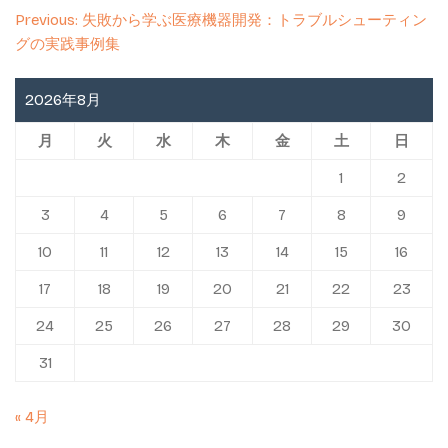
投
Previous:
失敗から学ぶ医療機器開発：トラブルシューティン
稿
グの実践事例集
ナ
ビ
2026年8月
ゲ
月
火
水
木
金
土
日
ー
シ
1
2
ョ
3
4
5
6
7
8
9
ン
10
11
12
13
14
15
16
17
18
19
20
21
22
23
24
25
26
27
28
29
30
31
« 4月