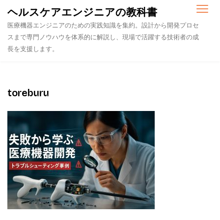
Skip
ヘルスケアエンジニアの教科書
to
医療機器エンジニアのための実践知識を集約。設計から開発プロセ
content
スまで専門ノウハウを体系的に解説し、現場で活躍する技術者の成
長を支援します。
toreburu